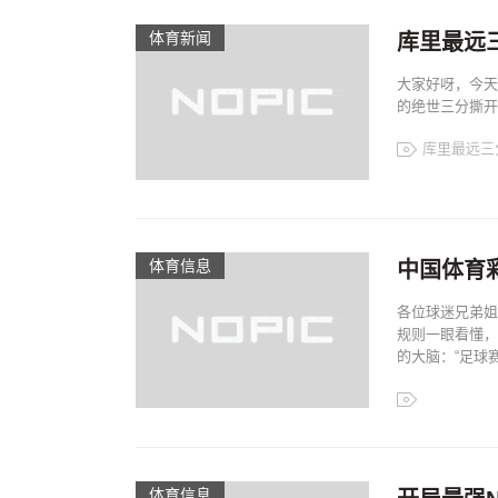
体育新闻
库里最远
大家好呀，今天
的绝世三分撕开
库里最远三
体育信息
中国体育
各位球迷兄弟姐
规则一眼看懂，
的大脑：“足球赛”
中国体育彩票
体育信息