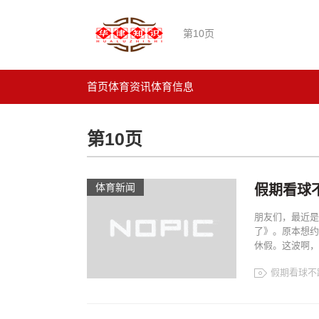
第10页
首页
体育资讯
体育信息
第10页
体育新闻
假期看球
朋友们，最近是
了》。原本想约
休假。这波啊，这
假期看球不