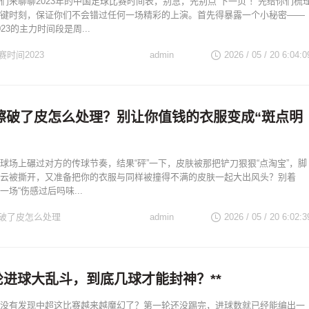
们来聊聊2023年的中国足球比赛时间表，别急，先别点“下一页”！先给你们梳
键时刻，保证你们不会错过任何一场精彩的上演。首先得暴露一个小秘密——
23的主力时间段是周...
时间2023
admin
2026 / 05 / 20 6:04:0
擦破了皮怎么处理？别让你值钱的衣服变成“斑点明
球场上碾过对方的传球节奏，结果“砰”一下，皮肤被那把铲刀狠狠“点淘宝”，脚
云被撕开，又准备把你的衣服与同样被撞得不满的皮肤一起大出风头？别着
场“伤感过后吗味...
破了皮怎么处理
admin
2026 / 05 / 20 6:02:3
轮进球大乱斗，到底几球才能封神？**
没有发现中超这比赛越来越魔幻了？第一轮还没踢完，进球数就已经能编出一