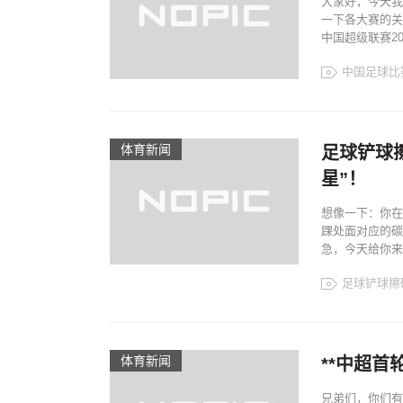
大家好，今天我
一下各大赛的关
中国超级联赛20
中国足球比赛
体育新闻
足球铲球
星”！
想像一下：你在
踝处面对应的碳
急，今天给你来一
足球铲球擦
体育新闻
**中超首
兄弟们，你们有