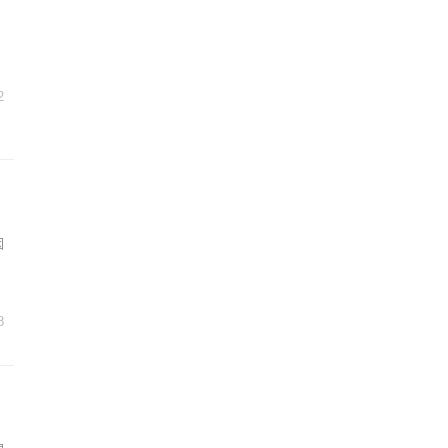
2
因
8