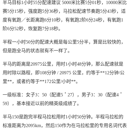
半马目标1小时55分配速建议 5000米比赛5分01秒，10000米比
赛5分15秒，强度跑5分36秒，马拉松配速节奏跑5分43秒，适
度有氧跑／长距离跑6分10秒，有氧跑2阶6分24秒，有氧跑1
阶6分52秒，恢复跑7分18秒。
半程一小时50分的配速大概是每公里5分半，算是比较快的，
但是跑全马的状态就有不一样了。
半马的距离是20975公里，用时1小时48分钟，那么配速就是
用时除以路程，即108分钟 / 20975 公里，约等于**12分钟/公
里**，或者约等于**172公里/小时**。
一级标准：女子3：50（配速5＇27），男子3：30（配速4＇
59），基本接近以前的精英级成绩了。
半马150是跑完半程马拉松用时1小时50分钟。半程马拉松的
标准距离为2095km，然后150作为在马拉松里的专用名词代表