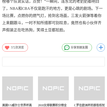
榜哪个队说实话，点赞！”一瞬间，连东北的老奶奶都明白
了，NBA和CBA不仅是跑汗的地方，更是心跳的剧场。下一
场比赛，点燃你的燃气灯，抢到名场面，三发火箭弹等着你
上来翻跟斗，一时不知所措那可别叹息，竟然也有小伙伴齐
声假装正在吃热狗，笑得土豆都尬脸。
572
次浏览
分享到朋友圈
美国VS威尔士世界杯高
2018女排联赛积分榜全
C罗在欧洲杯的那些权杖