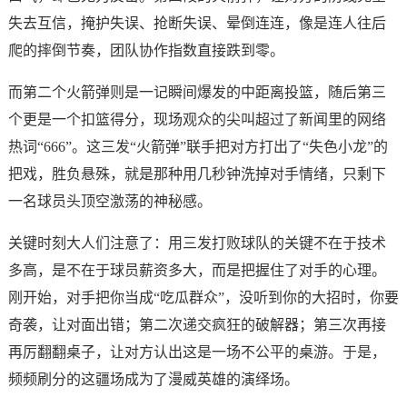
失去互信，掩护失误、抢断失误、晕倒连连，像是连人往后
爬的摔倒节奏，团队协作指数直接跌到零。
而第二个火箭弹则是一记瞬间爆发的中距离投篮，随后第三
个更是一个扣篮得分，现场观众的尖叫超过了新闻里的网络
热词“666”。这三发“火箭弹”联手把对方打出了“失色小龙”的
把戏，胜负悬殊，就是那种用几秒钟洗掉对手情绪，只剩下
一名球员头顶空激荡的神秘感。
关键时刻大人们注意了：用三发打败球队的关键不在于技术
多高，是不在于球员薪资多大，而是把握住了对手的心理。
刚开始，对手把你当成“吃瓜群众”，没听到你的大招时，你要
奇袭，让对面出错；第二次递交疯狂的破解器；第三次再接
再厉翻翻桌子，让对方认出这是一场不公平的桌游。于是，
频频刷分的这疆场成为了漫威英雄的演绎场。