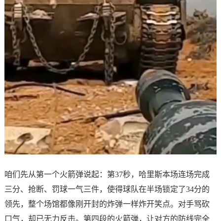
咱们先从第一个火箭弹说起：第37秒，哈里斯本场连场完成
三分、抢断、罚球一气三件，使得球队在半场锁定了34分的
领先，整个场馆都像刚开封的炸弹一样炸开笑点。对手骂砍
口气，却已无力反击。第四段的火箭弹，让对方的防线完全