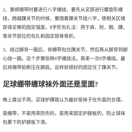
2、第绑绷带时要进行八字缠绕，要先从足部进行螺旋形缠
绕，跨越踝关节的时候，要围着踝关节绕八字，使相关区域
获得足够的固定强度。8字形包扎法：用于肩、肘、腕、踝、
等关节部位的包扎和固定锁骨骨折。
3、绕过脚背一圈后，将绷带包住踝关节，然后再从脚背到脚
心绕一圈。这个步骤俗称8字缠绕法。再来一次8字缠绕。最
后将绷带掐断压在脚底。这样就很好的固定住了踝关节。
足球绷带缠球袜外面还是里面?
晚上建议不用。足球护踝我认为最好是袜子在外面的合理。
是绷带，不是用来防伤的，是用来固定护腿板的，防止球袜
包裹下的护腿板下滑。