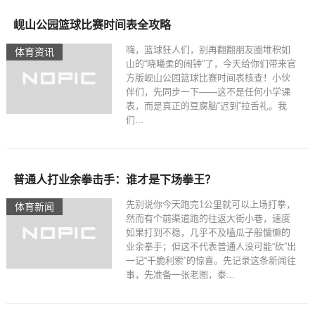
岘山公园篮球比赛时间表全攻略
嗨，篮球狂人们，别再翻翻朋友圈堆积如
体育资讯
山的“晓曦柔的闹钟”了，今天给你们带来官
方版岘山公园篮球比赛时间表核查！小伙
伴们，先同步一下——这不是任何小学课
表，而是真正的豆腐脑“迟到”拉舌礼。我
们...
普通人打业余拳击手：谁才是下场拳王？
先别说你今天跑完1公里就可以上场打拳，
体育新闻
然而有个前渠道跑的往返大街小巷，速度
如果打到不稳，几乎不及嗑瓜子般慵懒的
业余拳手；但这不代表普通人没可能“砍”出
一记“干脆利索”的惊喜。先记录这条新闻往
事，先准备一张老图，泰...