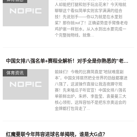
人却能把打腿和划手玩出花来？今天咱就
聊聊这个看似简单实则玄学满满的组合
技！先说划手——你以为就是在水里划
桨？那你就out了！正确姿势是手臂像老母
鸡护崽一样划水，从入水到出水要完成一
个完整抛物线，就像...
中国女排八强名单+赛程全解析！对手全是你熟悉的“老朋友”
姐妹们！今晚的比赛简直是“地狱难度副
体育资讯
本”，中国女排居然把全世界的劲敌都塞进
八强了，这波操作直接让我连夜蹲守观
赛！先来嗑瓜子听官宣！中国女排八强名
单新鲜出炉，朱婷、李盈莹、袁曼曼三大
核心领衔，这阵容怕不是把东京奥运会的
金牌都打包背走了...
红魔曼联今年阵容进球名单揭晓，谁是大G点？