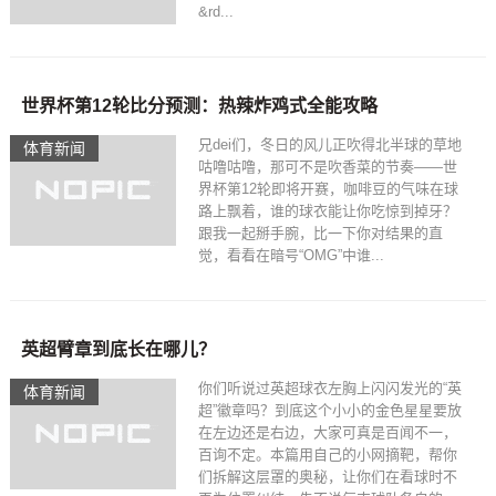
&rd...
世界杯第12轮比分预测：热辣炸鸡式全能攻略
兄dei们，冬日的风儿正吹得北半球的草地
体育新闻
咕噜咕噜，那可不是吹香菜的节奏——世
界杯第12轮即将开赛，咖啡豆的气味在球
路上飘着，谁的球衣能让你吃惊到掉牙？
跟我一起掰手腕，比一下你对结果的直
觉，看看在暗号“OMG”中谁...
英超臂章到底长在哪儿？
你们听说过英超球衣左胸上闪闪发光的“英
体育新闻
超”徽章吗？到底这个小小的金色星星要放
在左边还是右边，大家可真是百闻不一，
百询不定。本篇用自己的小网摘靶，帮你
们拆解这层罩的奥秘，让你们在看球时不