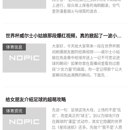
上进行，观众席上席卷的海鸥翻滚，空气
里弥漫着烟火与绿茵的混合...
世界杯威尔士小姑娘那段爆红视频，真的掀起了一波小伙伴的“秒杀”狂潮
大家好，今天给大家带来一段在世界杯期
体育信息
间刷爆朋友圈的经典视频——威尔士小姑
娘在热身赛中抢球并送上一记不可思议进
球的瞬间！如果你曾在直播间里看到过那
段“少女力量”的画面，你一定记得那个让大
家瞬间热血沸腾的瞬间。下面先...
给女朋友介绍足球的超萌攻略
先说一句：足球这场大戏，上场的不是“伍
体育资讯
尼”，而是真正的“球王”。别以为球场只存
在踢球的“灌篮”式动作，其实它隐藏的世界
比《星际迷航》还多。先抛个“我不是“人质