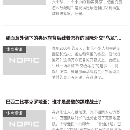
六个球，一个小小的“购买灵感”，但他究竟
怎么分配呢？是祝福足球进洞门又祝福篮
球砸进篮筐，还是...
那面意外倒下的奥运旗背后藏着怎样的国际外交“乌龙”事件？
说到2008年的夏天，相信不少人都会瞬间
体育资讯
回忆起焰火、福娃和鸟巢的盛况。但你知
道吗？这场万众瞩目的开幕式上，曾经发
生过一场堪称“外交级乌龙”的趣事——倒
旗！没错，就是那面承载着全世界运动员
梦想的奥运五环旗，在升旗仪...
巴西二比零克罗地亚：谁才是最酷的踢球战士？
在这场让人心跳加速、流汗如雨的友谊赛
体育资讯
中，巴西队以2比0的比分击溃了克罗地亚
队，令球迷们一拍即合——“扑通扑通，巴
西王者！”这场比赛在巴西的马拉卡纳球场