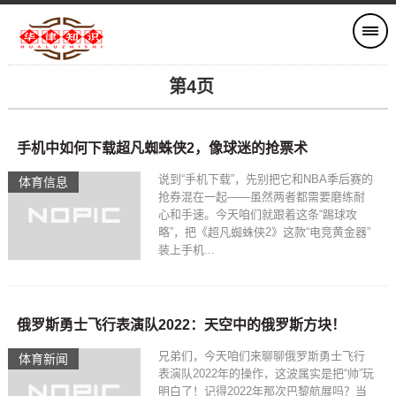
第4页
手机中如何下载超凡蜘蛛侠2，像球迷的抢票术
说到“手机下载”，先别把它和NBA季后赛的
体育信息
抢券混在一起——虽然两者都需要磨练耐
心和手速。今天咱们就跟着这条“踢球攻
略”，把《超凡蜘蛛侠2》这款“电竞黄金器”
装上手机...
俄罗斯勇士飞行表演队2022：天空中的俄罗斯方块！
兄弟们，今天咱们来聊聊俄罗斯勇士飞行
体育新闻
表演队2022年的操作，这波属实是把“帅”玩
明白了！记得2022年那次巴黎航展吗？当