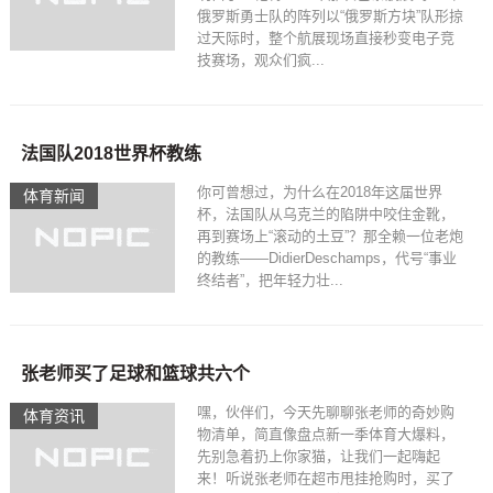
俄罗斯勇士队的阵列以“俄罗斯方块”队形掠
过天际时，整个航展现场直接秒变电子竞
技赛场，观众们疯...
法国队2018世界杯教练
你可曾想过，为什么在2018年这届世界
体育新闻
杯，法国队从乌克兰的陷阱中咬住金靴，
再到赛场上“滚动的土豆”？那全赖一位老炮
的教练——DidierDeschamps，代号“事业
终结者”，把年轻力壮...
张老师买了足球和篮球共六个
嘿，伙伴们，今天先聊聊张老师的奇妙购
体育资讯
物清单，简直像盘点新一季体育大爆料，
先别急着扔上你家猫，让我们一起嗨起
来！听说张老师在超市甩挂抢购时，买了