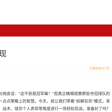
现
已被浏览417次
句俏皮话：“这不就是冠军嘛！”但真正精细观察那些夺冠球队的
一点点策略上的智慧。今天，就让我们带着“拆解狂欢”模式，来
、战术、球员个人表现等角度进行一场轻松侃谈。准备好了吗？