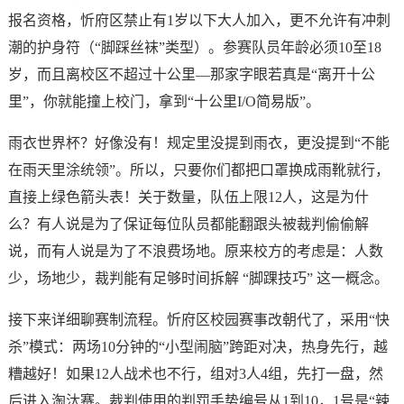
报名资格，忻府区禁止有1岁以下大人加入，更不允许有冲刺
潮的护身符（“脚踩丝袜”类型）。参赛队员年龄必须10至18
岁，而且离校区不超过十公里—那家字眼若真是“离开十公
里”，你就能撞上校门，拿到“十公里I/O简易版”。
雨衣世界杯？好像没有！规定里没提到雨衣，更没提到“不能
在雨天里涂统领”。所以，只要你们都把口罩换成雨靴就行，
直接上绿色箭头表！关于数量，队伍上限12人，这是为什
么？有人说是为了保证每位队员都能翻跟头被裁判偷偷解
说，而有人说是为了不浪费场地。原来校方的考虑是：人数
少，场地少，裁判能有足够时间拆解 “脚踝技巧” 这一概念。
接下来详细聊赛制流程。忻府区校园赛事改朝代了，采用“快
杀”模式：两场10分钟的“小型闹脑”跨距对决，热身先行，越
糟越好！如果12人战术也不行，组对3人4组，先打一盘，然
后进入淘汰赛。裁判使用的判罚手势编号从1到10，1号是“辣