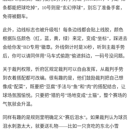
条都能把球吃掉”，10号则是“玄幻停球”，别忘了准备手套，
免得被翻车。
此外，边线标志也被升级啦！每条边线都会贴上线胶，颜色
根据队伍颜色（红，蓝，黄，绿）来定，变成“坐标”，踩进去
会给你发“BD专用”徽章。外线倒计时是30秒，听到主裁手势
后，你可以请同伴用“马车式偷跑”偷进斜边，一码号没问题。
关于裁判权限，忻府区规定裁判可以自由发挥，从裁判手势
到衣着搭配都可改编。很有趣的是，他们鼓励裁判把自己想
像成“配菜”，既要把“豆腐”手法与“鱼”和“肉”的搭配结合，让
球场氛围愉悦。只要把“猎豹号”场地变成“土猫”，整个赛场的
气氛就会升温。
同样有趣的是规则里明确定义“赛后泪水”。如果裁判认为球员
泪水刺激太大，就要送礼物——比如一只贪吃的东北小雪