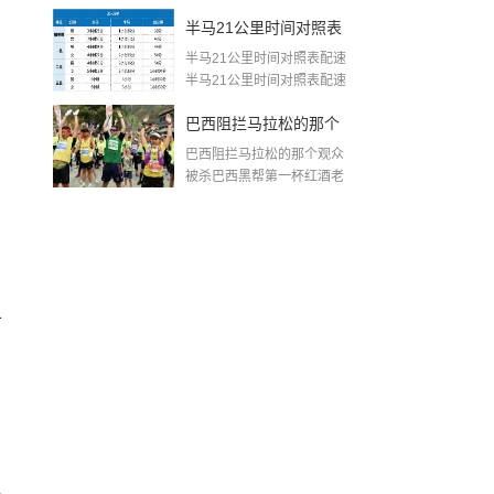
生...
王洋简历
半马21公里时间对照表
半马21公里时间对照表配速
配速(半程马拉松完赛配
半马21公里时间对照表配速
如下...
速对照表)
巴西阻拦马拉松的那个
巴西阻拦马拉松的那个观众
观众被杀(马拉松第一名
被杀巴西黑帮第一杯红酒老
大是他的...
拦人)
可
侣