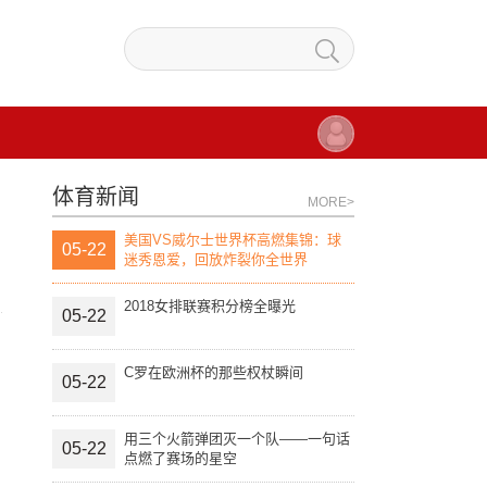
体育新闻
MORE>
美国VS威尔士世界杯高燃集锦：球
05-22
迷秀恩爱，回放炸裂你全世界
2018女排联赛积分榜全曝光
05-22
C罗在欧洲杯的那些权杖瞬间
05-22
用三个火箭弹团灭一个队——一句话
05-22
点燃了赛场的星空