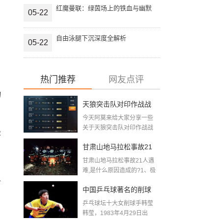
红魔曼联：绿茵场上的铁血与幽默
05-22
自由泳腿下沉深度全解析
05-22
热门推荐
网友点评
物
天狼突击队对印作战战
今天阿莫来给大家分享一些
绩2020年11月天狼斩首
关于天狼突击队对印作战战
最
绩2020年11月天...
行动为什么双方都没有
甘肃山地马拉松事故21
披露伤亡情况
甘肃山地马拉松事故21人遇
人遇难,是什么原因造成
难,是什么原因造成的?1、极
端...
的 (跑马拉松出现的事故
可
中国乒乓球著名的削球
集合)
乒乓球坛十大女削球手韩莹
手,斯洛伐克乒乓球选手
韩莹，1983年4月29日出