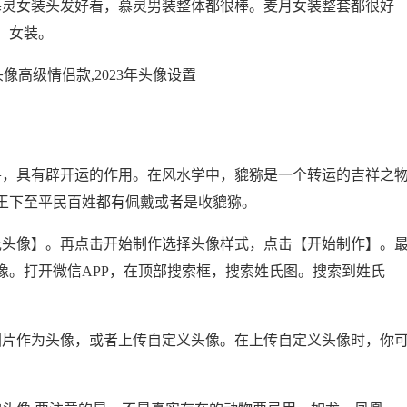
慕灵女装头发好看，慕灵男装整体都很棒。麦月女装整套都很好
，女装。
兽，具有辟开运的作用。在风水学中，貔猕是一个转运的吉祥之
王下至平民百姓都有佩戴或者是收貔猕。
氏头像】。再点击开始制作选择头像样式，点击【开始制作】。
像。打开微信APP，在顶部搜索框，搜索姓氏图。搜索到姓氏
图片作为头像，或者上传自定义头像。在上传自定义头像时，你
。