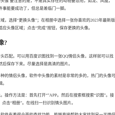
的头像 要注意的是，不是真实存在的动物要忌用，如龙、凤凰，
件事能要成功了，但总是差临门一脚。
域，选择“更换头像”；在相册中选择一张你喜欢的2023年最新版
适应头像区域；点击“完成”按钮，保存更换的头像。
像?
情头匹配。可以用百度识图找到一张QQ情侣头像，这样就可以找
然后保存下来。尽量选择是高清的图片。
各种的情侣头像，软件中头像的素材是非常的多的，热门的头像
辑。
操作方法是：首先打开“”APP。然后在搜索框搜索“识图”。接
。点击“相册”。在线扫一扫识别情头图片。
像软件有着很全面的查找功能，能够直接帮助大家找到另一半情